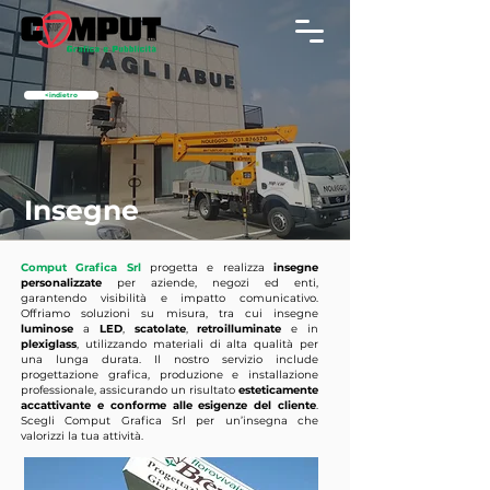
<indietro
Insegne
Comput Grafica Srl
progetta e realizza
insegne
personalizzate
per aziende, negozi ed enti,
garantendo visibilità e impatto comunicativo.
Offriamo soluzioni su misura, tra cui insegne
luminose
a
LED
,
scatolate
,
retroilluminate
e in
plexiglass
, utilizzando materiali di alta qualità per
una lunga durata. Il nostro servizio include
progettazione grafica, produzione e installazione
professionale, assicurando un risultato
esteticamente
accattivante e conforme alle esigenze del cliente
.
Scegli Comput Grafica Srl per un’insegna che
valorizzi la tua attività.