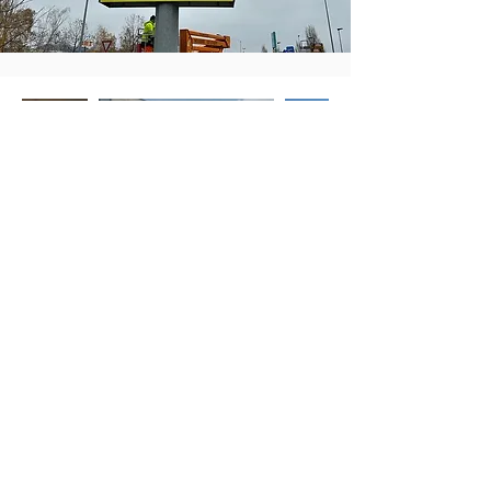
CONTATTI
Via Brughiera 94/18 -
22070 Valmorea (CO)
+39 031 808947
info@computgrafica.it
AREA RISERVATA
2025 © Comput Grafica e Pubblicità Srl |
​Via Brughiera 94/18 - 22070
Valmorea (CO) | P. IVA:
02546470135
| REA: CO-266663 | Isc. Reg.
Imprese:
02546470135
| Cap. Soc.: €
1.000.005
,00 i.v.
Privacy Policy
|
Cookie Policy