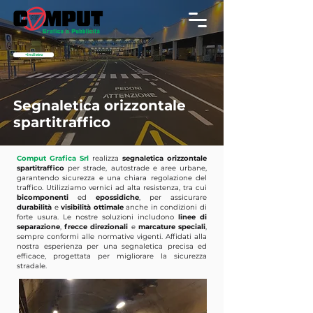
<indietro
Segnaletica orizzontale
spartitraffico
Comput Grafica Srl
realizza
segnaletica orizzontale
spartitraffico
per strade, autostrade e aree urbane,
garantendo sicurezza e una chiara regolazione del
traffico. Utilizziamo vernici ad alta resistenza, tra cui
bicomponenti
ed
epossidiche
, per assicurare
durabilità
e
visibilità
ottimale
anche in condizioni di
forte usura. Le nostre soluzioni includono
linee di
separazione
,
frecce
direzionali
e
marcature
speciali
,
sempre conformi alle normative vigenti. Affidati alla
nostra esperienza per una segnaletica precisa ed
efficace, progettata per migliorare la sicurezza
stradale.