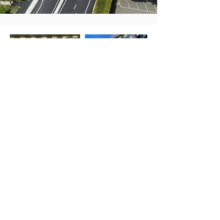
CONTATTI
Via Brughiera 94/18 -
22070 Valmorea (CO)
+39 031 808947
info@computgrafica.it
AREA RISERVATA
2025 © Comput Grafica e Pubblicità Srl |
​Via Brughiera 94/18 - 22070
Valmorea (CO) | P. IVA:
02546470135
| REA: CO-266663 | Isc. Reg.
Imprese:
02546470135
| Cap. Soc.: €
1.000.005
,00 i.v.
Privacy Policy
|
Cookie Policy
developed by
dbcreation