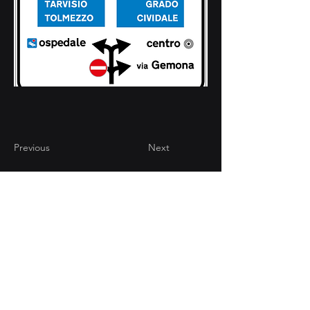
Previous
Next
CONTATTI
Via Brughiera 94/18 -
22070 Valmorea (CO)
+39 031 808947
info@computgrafica.it
AREA RISERVATA
2025 © Comput Grafica e Pubblicità Srl |
​Via Brughiera 94/18 - 22070