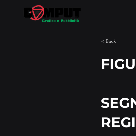
< Back
FIGU
SEGN
REG