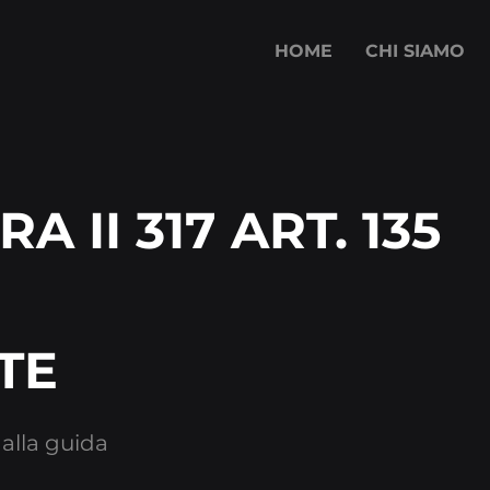
HOME
CHI SIAMO
RA II 317 ART. 135
TE
i alla guida