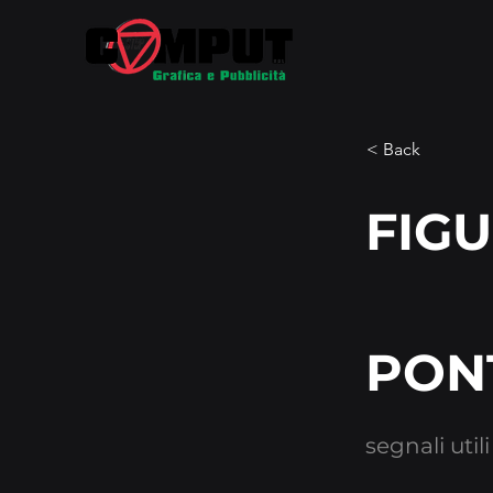
< Back
FIGU
PON
segnali util