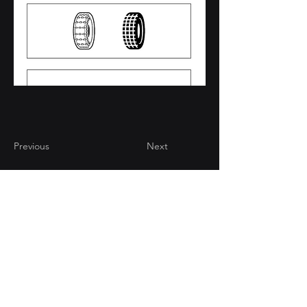
Previous
Next
CONTATTI
Via Brughiera 94/18 -
22070 Valmorea (CO)
+39 031 808947
info@computgrafica.it
AREA RISERVATA
2025 © Comput Grafica e Pubblicità Srl |
​Via Brughiera 94/18 - 22070