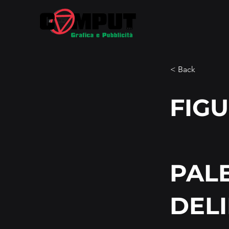
< Back
FIGU
PALE
DEL