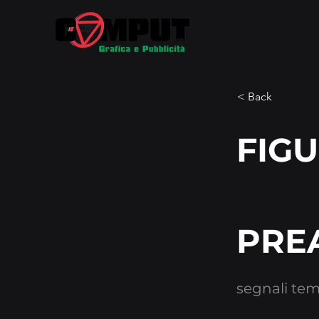
< Back
FIGU
PREA
segnali te