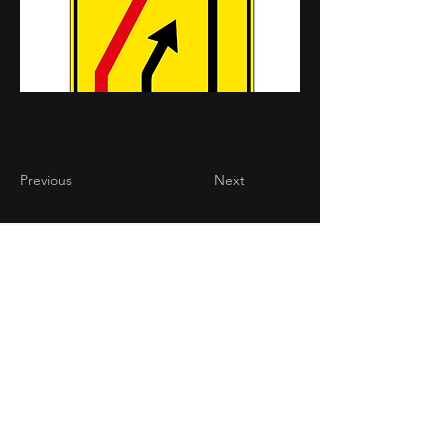
Previous
Next
CONTATTI
Via Brughiera 94/18 -
22070 Valmorea (CO)
+39 031 808947
info@computgrafica.it
AREA RISERVATA
2025 © Comput Grafica e Pubblicità Srl |
​Via Brughiera 94/18 - 22070
Valmorea (CO) | P. IVA:
02546470135
| REA: CO-266663 | Isc. Reg.
Imprese:
02546470135
| Cap. Soc.: €
1.000.005
,00 i.v.