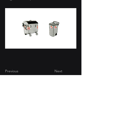
Previous
Next
CONTATTI
Via Brughiera 94/18 -
22070 Valmorea (CO)
+39 031 808947