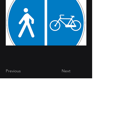
Previous
Next
CONTATTI
Via Brughiera 94/18 -
22070 Valmorea (CO)
+39 031 808947
info@computgrafica.it