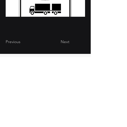
Previous
Next
CONTATTI
Via Brughiera 94/18 -
22070 Valmorea (CO)
+39 031 808947
info@computgrafica.it
AREA RISERVATA
2025 © Comput Grafica e Pubblicità Srl |
​Via Brughiera 94/18 - 22070
Valmorea (CO) | P. IVA:
02546470135
| REA: CO-266663 | Isc. Reg.
Imprese:
02546470135
| Cap. Soc.: €
1.000.005
,00 i.v.
Privacy Policy
|
Cookie Policy
developed by
dbcreation